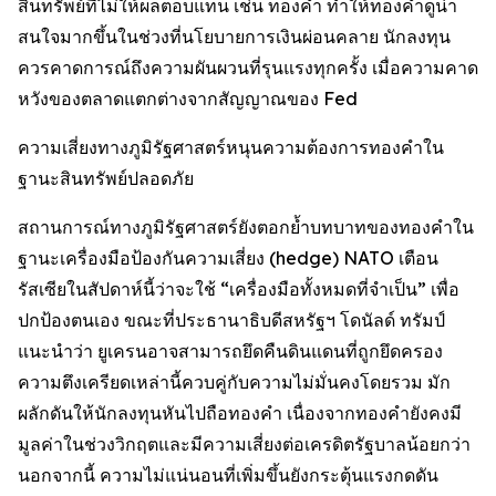
สินทรัพย์ที่ไม่ให้ผลตอบแทน เช่น ทองคำ ทำให้ทองคำดูน่า
สนใจมากขึ้นในช่วงที่นโยบายการเงินผ่อนคลาย นักลงทุน
ควรคาดการณ์ถึงความผันผวนที่รุนแรงทุกครั้ง เมื่อความคาด
หวังของตลาดแตกต่างจากสัญญาณของ Fed
ความเสี่ยงทางภูมิรัฐศาสตร์หนุนความต้องการทองคำใน
ฐานะสินทรัพย์ปลอดภัย
สถานการณ์ทางภูมิรัฐศาสตร์ยังตอกย้ำบทบาทของทองคำใน
ฐานะเครื่องมือป้องกันความเสี่ยง (hedge) NATO เตือน
รัสเซียในสัปดาห์นี้ว่าจะใช้ “เครื่องมือทั้งหมดที่จำเป็น” เพื่อ
ปกป้องตนเอง ขณะที่ประธานาธิบดีสหรัฐฯ โดนัลด์ ทรัมป์
แนะนำว่า ยูเครนอาจสามารถยึดคืนดินแดนที่ถูกยึดครอง
ความตึงเครียดเหล่านี้ควบคู่กับความไม่มั่นคงโดยรวม มัก
ผลักดันให้นักลงทุนหันไปถือทองคำ เนื่องจากทองคำยังคงมี
มูลค่าในช่วงวิกฤตและมีความเสี่ยงต่อเครดิตรัฐบาลน้อยกว่า
นอกจากนี้ ความไม่แน่นอนที่เพิ่มขึ้นยังกระตุ้นแรงกดดัน